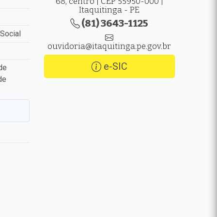
68, centro | CEP 55950-000 |
Itaquitinga - PE
(81) 3643-1125
Social
ouvidoria@itaquitinga.pe.gov.br
e-SIC
de
de