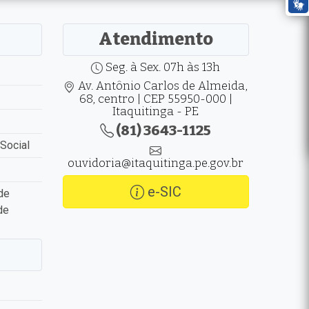
Atendimento
Seg. à Sex. 07h às 13h
Av. Antônio Carlos de Almeida,
68, centro | CEP 55950-000 |
Itaquitinga - PE
(81) 3643-1125
Social
ouvidoria@itaquitinga.pe.gov.br
e-SIC
de
de