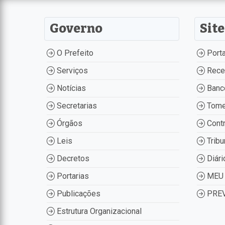
Governo
Site
O Prefeito
Porta
Serviços
Recei
Notícias
Banco
Secretarias
Tome
Órgãos
Contr
Leis
Tribu
Decretos
Diári
Portarias
MEU 
Publicações
PREV
Estrutura Organizacional