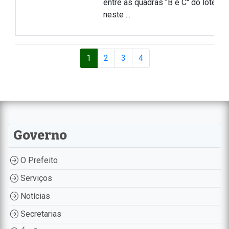
entre as quadras "B e C" do loteame
neste ...
1
2
3
4
Governo
O Prefeito
Serviços
Notícias
Secretarias