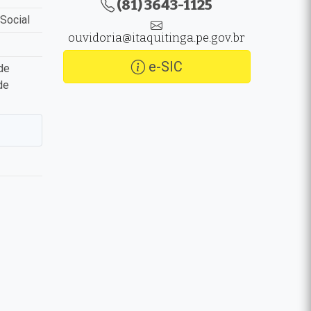
(81) 3643-1125
Social
ouvidoria@itaquitinga.pe.gov.br
e-SIC
de
de