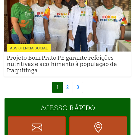
ASSISTÊNCIA SOCIAL
Projeto Bom Prato PE garante refeições
nutritivas e acolhimento à população de
Itaquitinga
1
2
3
ACESSO
RÁPIDO