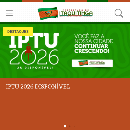
DESTAQUES
Prefeitura de Itaquitinga participa de
Oficina Estadual de Apoio Estratégico em
Saúde da População Negra