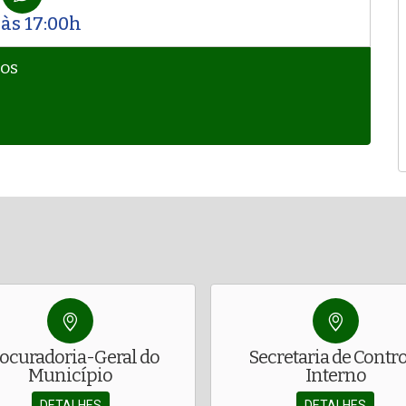
 às 17:00h
TOS
ocuradoria-Geral do
Secretaria de Contr
Município
Interno
DETALHES
DETALHES