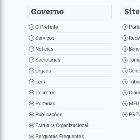
Governo
Site
O Prefeito
Porta
Serviços
Recei
Notícias
Banco
Secretarias
Tome
Órgãos
Contr
Leis
Tribu
Decretos
Diári
Portarias
MEU 
Publicações
PREV
Estrutura Organizacional
Perguntas Frequentes