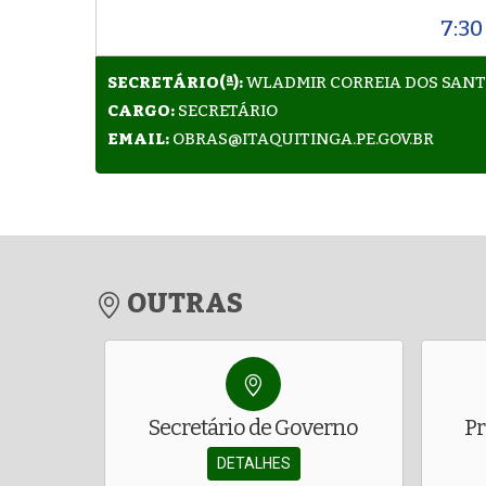
7:30
SECRETÁRIO(ª):
WLADMIR CORREIA DOS SAN
CARGO:
SECRETÁRIO
EMAIL:
OBRAS@ITAQUITINGA.PE.GOV.BR
OUTRAS
Secretário de Governo
Pr
DETALHES