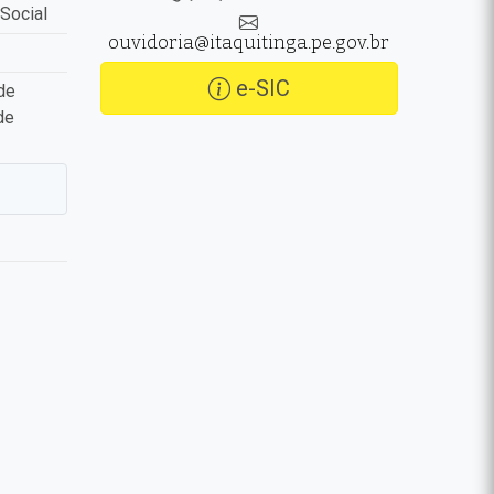
Social
ouvidoria@itaquitinga.pe.gov.br
e-SIC
de
de