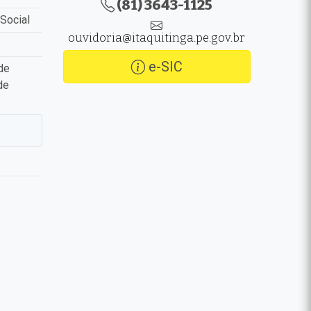
(81) 3643-1125
Social
ouvidoria@itaquitinga.pe.gov.br
e-SIC
de
de