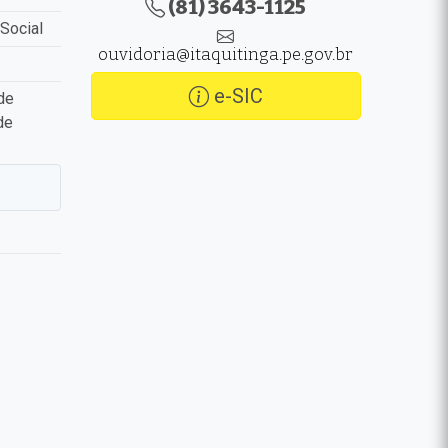
(81) 3643-1125
Social
ouvidoria@itaquitinga.pe.gov.br
e-SIC
de
de