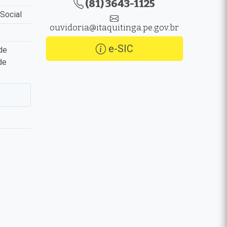
(81) 3643-1125
Social
ouvidoria@itaquitinga.pe.gov.br
e-SIC
de
de