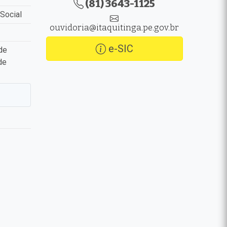
(81) 3643-1125
Social
ouvidoria@itaquitinga.pe.gov.br
e-SIC
de
de