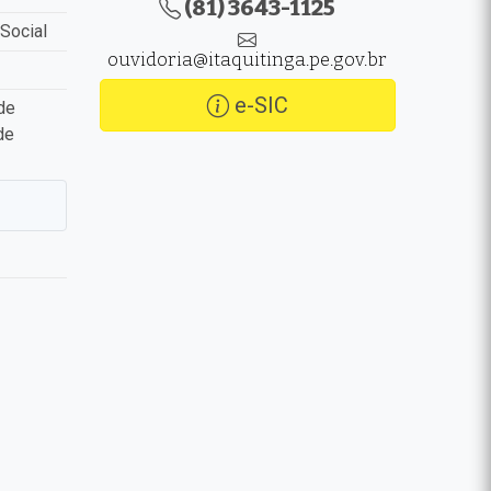
(81) 3643-1125
Social
ouvidoria@itaquitinga.pe.gov.br
e-SIC
de
de