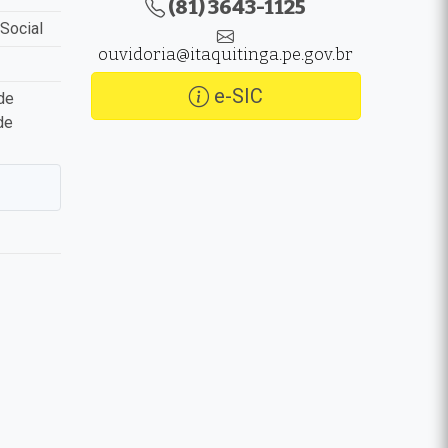
(81) 3643-1125
Social
ouvidoria@itaquitinga.pe.gov.br
e-SIC
de
de