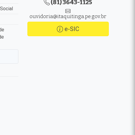
(81) 3643-1125
Social
ouvidoria@itaquitinga.pe.gov.br
e-SIC
de
de