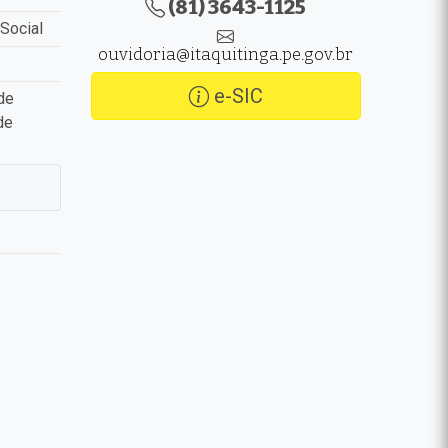
(81) 3643-1125
Social
ouvidoria@itaquitinga.pe.gov.br
e-SIC
de
de