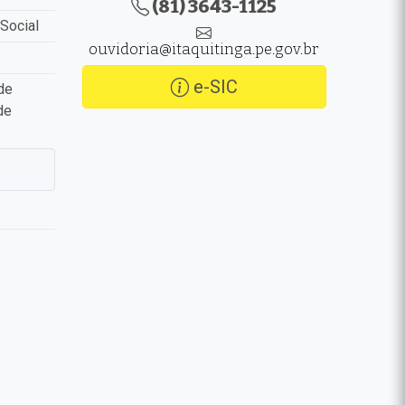
(81) 3643-1125
Social
ouvidoria@itaquitinga.pe.gov.br
e-SIC
de
de