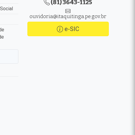
(81) 3643-1125
Social
ouvidoria@itaquitinga.pe.gov.br
e-SIC
de
de