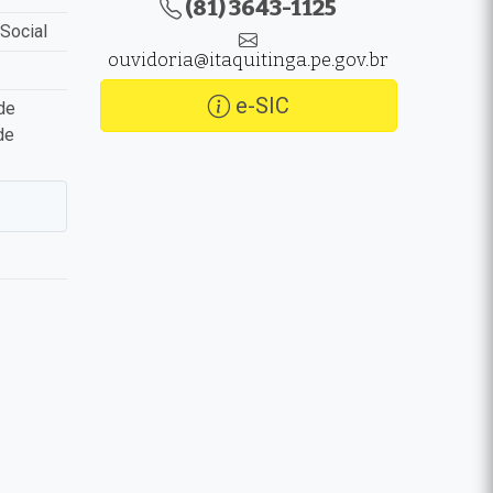
(81) 3643-1125
Social
ouvidoria@itaquitinga.pe.gov.br
e-SIC
de
de