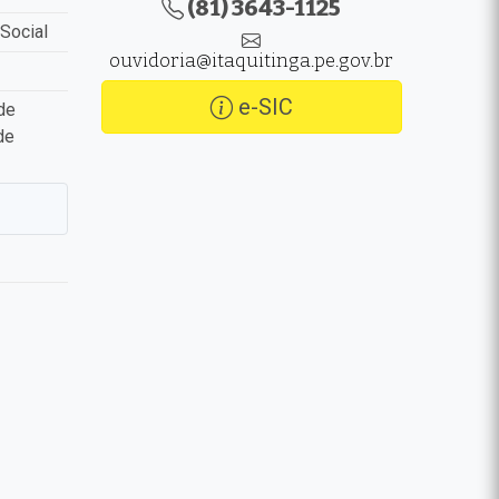
(81) 3643-1125
Social
ouvidoria@itaquitinga.pe.gov.br
e-SIC
de
de