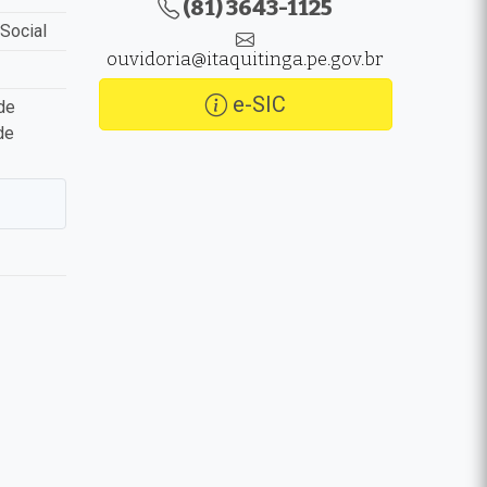
(81) 3643-1125
Social
ouvidoria@itaquitinga.pe.gov.br
e-SIC
de
de