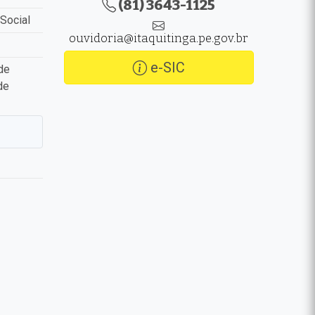
(81) 3643-1125
Social
ouvidoria@itaquitinga.pe.gov.br
e-SIC
de
de