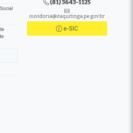
(81) 3643-1125
Social
ouvidoria@itaquitinga.pe.gov.br
e-SIC
de
de