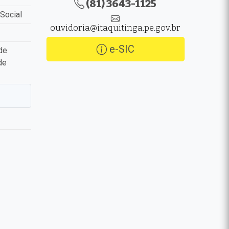
(81) 3643-1125
Social
ouvidoria@itaquitinga.pe.gov.br
e-SIC
de
de