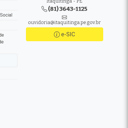
Itaquitinga - PE
(81) 3643-1125
Social
ouvidoria@itaquitinga.pe.gov.br
e-SIC
de
de