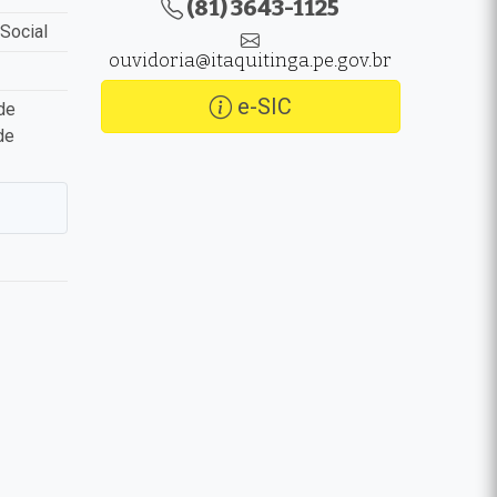
(81) 3643-1125
Social
ouvidoria@itaquitinga.pe.gov.br
e-SIC
de
de