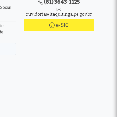
(81) 3643-1125
Social
ouvidoria@itaquitinga.pe.gov.br
e-SIC
de
de