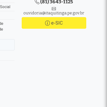
(81) 3643-1125
Social
ouvidoria@itaquitinga.pe.gov.br
e-SIC
de
de