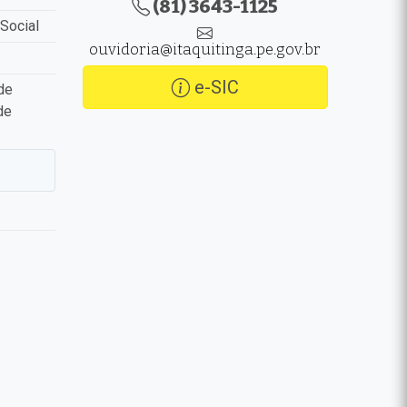
(81) 3643-1125
Social
ouvidoria@itaquitinga.pe.gov.br
e-SIC
de
de