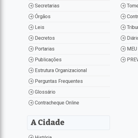
Secretarias
Tome
Órgãos
Contr
Leis
Tribu
Decretos
Diári
Portarias
MEU 
Publicações
PREV
Estrutura Organizacional
Perguntas Frequentes
Glossário
Contracheque Online
A Cidade
História