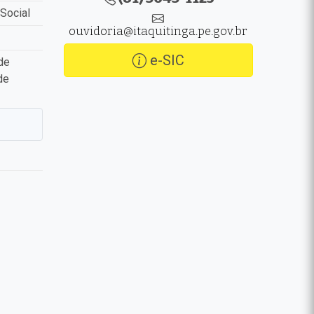
Social
ouvidoria@itaquitinga.pe.gov.br
e-SIC
de
de